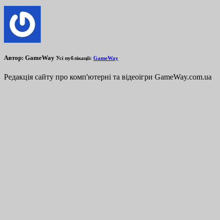
Автор:
GameWay
Усі публікації:
GameWay
Редакція сайту про комп'ютерні та відеоігри GameWay.com.ua