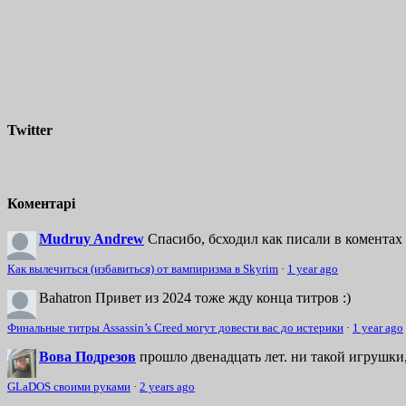
Twitter
Коментарі
Mudruy Andrew
Спасибо, бсходил как писали в коментах 
Как вылечиться (избавиться) от вампиризма в Skyrim
·
1 year ago
Bahatron
Привет из 2024 тоже жду конца титров :)
Финальные титры Assassin’s Creed могут довести вас до истерики
·
1 year ago
Вова Подрезов
прошло двенадцать лет. ни такой игрушки,
GLaDOS своими руками
·
2 years ago