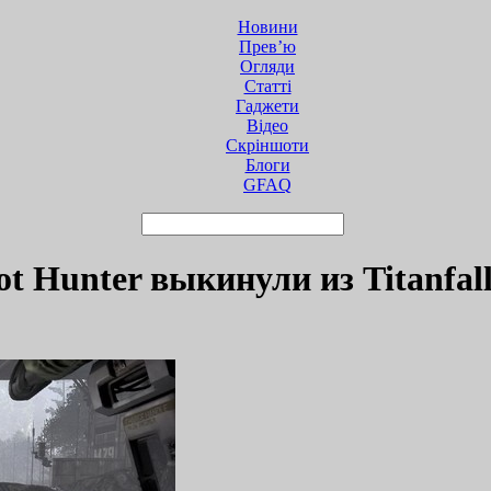
Новини
Прев’ю
Огляди
Статті
Гаджети
Відео
Cкріншоти
Блоги
GFAQ
ot Hunter выкинули из Titanfal