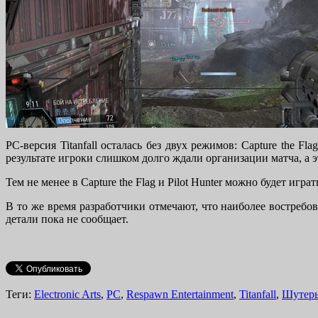
PC-версия Titanfall осталась без двух режимов: Capture the Fla
результате игроки слишком долго ждали организации матча, а 
Тем не менее в Capture the Flag и Pilot Hunter можно будет игра
В то же время разработчики отмечают, что наиболее востребо
детали пока не сообщает.
Теги:
Electronic Arts
,
PC
,
Respawn Entertainment
,
Titanfall
,
Шутер