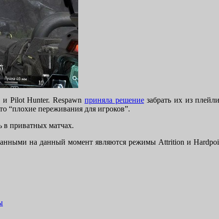
g и Pilot Hunter. Respawn
приняла решение
забрать их из плейли
это “плохие переживания для игроков”.
ть в приватных матчах.
ванными на данный момент являются режимы Attrition и Hardpo
ы