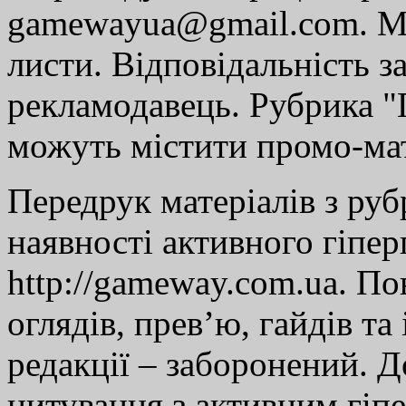
gamewayua@gmail.com. Ми
листи. Відповідальність за
рекламодавець. Рубрика "Г
можуть містити промо-мат
Передрук матеріалів з руб
наявності активного гіпе
http://gameway.com.ua. По
оглядів, прев’ю, гайдів та
редакції – заборонений. 
цитування з активним гіп