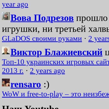
year ago
Вова Подрезов
прошло 
игрушки, ни третьей халвь
GLaDOS своими руками
·
2 year
Виктор Блажиевский
Топ-10 украинских игровых сайт
2013 г.
·
2 years ago
rensaro
:)
WoW и free-to-play – это неизбе
Наш Youtube