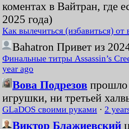
коментах в Вайтран, где е
2025 года)
Как вылечиться (избавиться) от
Bahatron
Привет из 2024
Финальные титры Assassin’s Cre
year ago
Вова Подрезов
прошло 
игрушки, ни третьей халвь
GLaDOS своими руками
·
2 year
Виктор Блажиевский