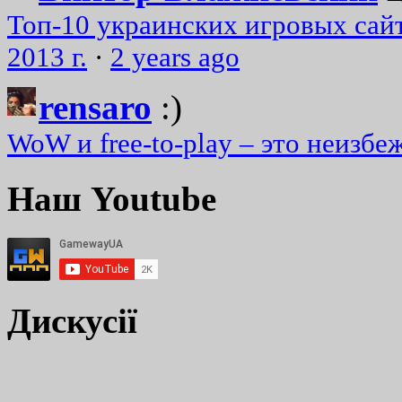
Топ-10 украинских игровых сайт
2013 г.
·
2 years ago
rensaro
:)
WoW и free-to-play – это неизбе
Наш Youtube
Дискусії