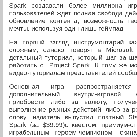
Spark создавали более миллиона игр
пользователей ждет полная свобода дей
обновление контента, возможность тв
мечты, используя один лишь геймпад.
На первый взгляд инструментарий ка
сложным, однако, говорят в Microsoft
детальный туториал, который шаг за ша
работать с Project Spark. К тому же м
видео-туториалам представителей сообщ
Основная игра распространяетс
дополнительный внутри-игровой
приобрести либо за валюту, получ
выполнение разных действий, либо за р
слову, издатель выпустил платный Sta
Spark (за $39.99)с квестом, премиум-с
играбельным героем-чемпионом, скина