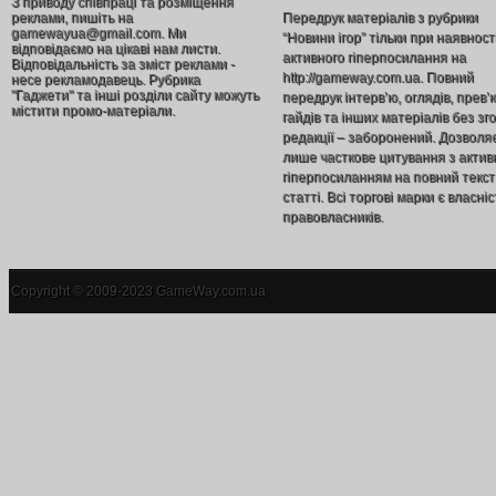
З приводу співпраці та розміщення
реклами, пишіть на
Передрук матеріалів з рубрики
gamewayua@gmail.com. Ми
“Новини ігор” тільки при наявност
відповідаємо на цікаві нам листи.
активного гіперпосилання на
Відповідальність за зміст реклами -
http://gameway.com.ua. Повний
несе рекламодавець. Рубрика
"Гаджети" та інші розділи сайту можуть
передрук інтерв’ю, оглядів, прев’
містити промо-матеріали.
гайдів та інших матеріалів без зг
редакції – заборонений. Дозволя
лише часткове цитування з акти
гіперпосиланням на повний текст
статті. Всі торгові марки є власніс
правовласників.
Copyright © 2009-2023 GameWay.com.ua