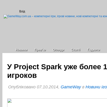
Вхід
Новини
Прев’ю
Огляди
Статті
Гаджети
У Project Spark уже более 
игроков
Опубліковано 07.10.2014,
GameWay
в
Новини іг