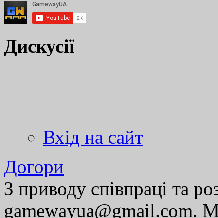
Дискусії
Вхід на сайт
Догори
З приводу співпраці та р
gamewayua@gmail.com. Ми