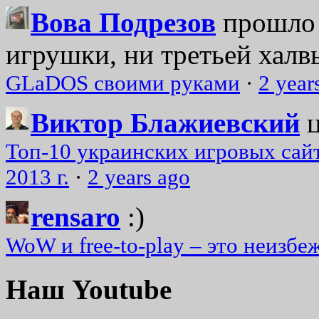
Вова Подрезов
прошло 
игрушки, ни третьей халвь
GLaDOS своими руками
·
2 year
Виктор Блажиевский
Топ-10 украинских игровых сайт
2013 г.
·
2 years ago
rensaro
:)
WoW и free-to-play – это неизбе
Наш Youtube