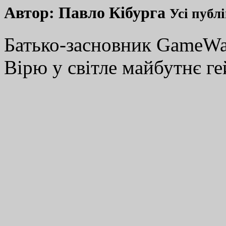
Автор:
Павло Кібурга
Усі публ
Батько-засновник GameWay
Вірю у світле майбутнє ге