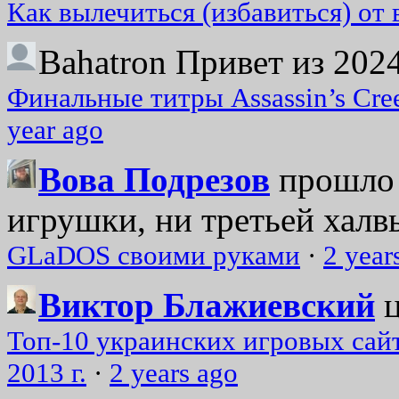
Как вылечиться (избавиться) от
Bahatron
Привет из 2024
Финальные титры Assassin’s Cre
year ago
Вова Подрезов
прошло 
игрушки, ни третьей халвь
GLaDOS своими руками
·
2 year
Виктор Блажиевский
Топ-10 украинских игровых сайт
2013 г.
·
2 years ago