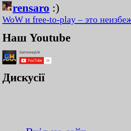
rensaro
:)
WoW и free-to-play – это неизбе
Наш Youtube
Дискусії