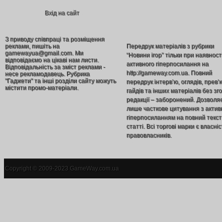
Вхід на сайт
З приводу співпраці та розміщення
реклами, пишіть на
Передрук матеріалів з рубрики
gamewayua@gmail.com. Ми
“Новини ігор” тільки при наявност
відповідаємо на цікаві нам листи.
активного гіперпосилання на
Відповідальність за зміст реклами -
http://gameway.com.ua. Повний
несе рекламодавець. Рубрика
"Гаджети" та інші розділи сайту можуть
передрук інтерв’ю, оглядів, прев’
містити промо-матеріали.
гайдів та інших матеріалів без зг
редакції – заборонений. Дозволя
лише часткове цитування з акти
гіперпосиланням на повний текст
статті. Всі торгові марки є власніс
правовласників.
Copyright © 2009-2023 GameWay.com.ua