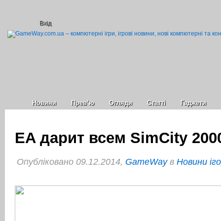
Вхід
Новини
Прев’ю
Огляди
Статті
Гаджети
EA дарит всем SimCity 200
Опубліковано 09.12.2014,
GameWay
в
Новини іг