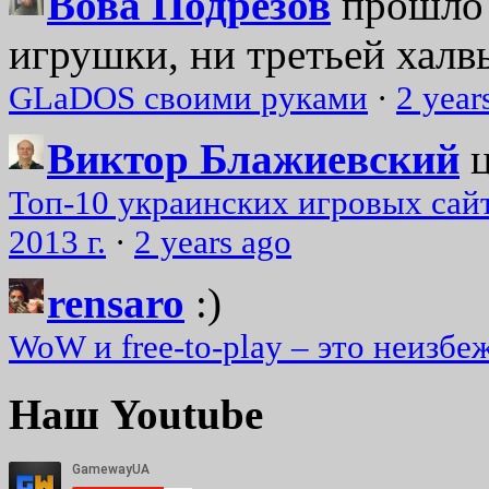
Вова Подрезов
прошло 
игрушки, ни третьей халвь
GLaDOS своими руками
·
2 year
Виктор Блажиевский
Топ-10 украинских игровых сайт
2013 г.
·
2 years ago
rensaro
:)
WoW и free-to-play – это неизбе
Наш Youtube