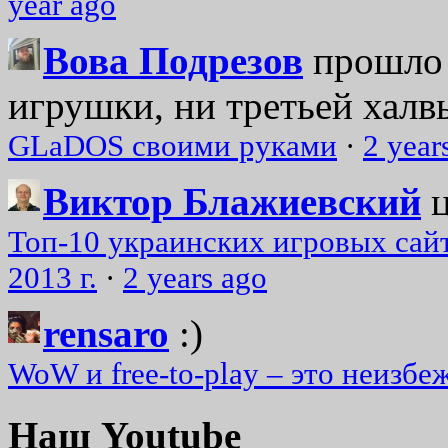
year ago
Вова Подрезов
прошло 
игрушки, ни третьей халвь
GLaDOS своими руками
·
2 year
Виктор Блажиевский
Топ-10 украинских игровых сайт
2013 г.
·
2 years ago
rensaro
:)
WoW и free-to-play – это неизбе
Наш Youtube