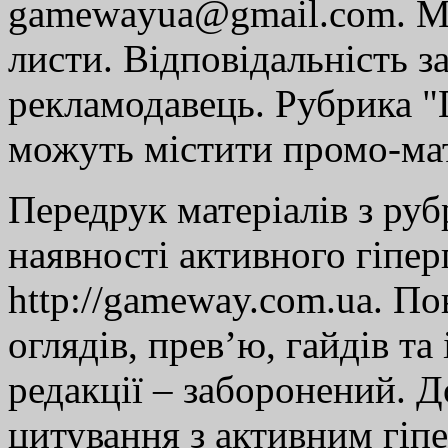
gamewayua@gmail.com. Ми
листи. Відповідальність за
рекламодавець. Рубрика "Г
можуть містити промо-мат
Передрук матеріалів з руб
наявності активного гіпе
http://gameway.com.ua. По
оглядів, прев’ю, гайдів та
редакції – заборонений. 
цитування з активним гіп