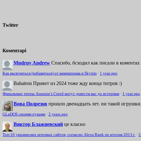
Twitter
Коментарі
Mudruy Andrew
Спасибо, бсходил как писали в коментах 
Как вылечиться (избавиться) от вампиризма в Skyrim
·
1 year ago
Bahatron
Привет из 2024 тоже жду конца титров :)
Финальные титры Assassin’s Creed могут довести вас до истерики
·
1 year ago
Вова Подрезов
прошло двенадцать лет. ни такой игрушки,
GLaDOS своими руками
·
2 years ago
Виктор Блажиевский
це класно
Топ-10 украинских игровых сайтов, согласно Alexa Rank по итогам 2013 г.
·
2