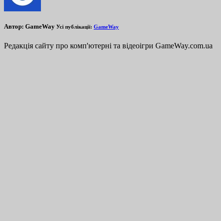
Автор:
GameWay
Усі публікації:
GameWay
Редакція сайту про комп'ютерні та відеоігри GameWay.com.ua