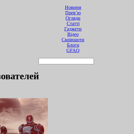
Новини
Прев’ю
Огляди
Статті
Гаджети
Відео
Cкріншоти
Блоги
GFAQ
зователей