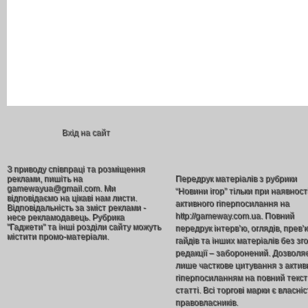
Вхід на сайт
З приводу співпраці та розміщення
реклами, пишіть на
Передрук матеріалів з рубрики
gamewayua@gmail.com. Ми
“Новини ігор” тільки при наявност
відповідаємо на цікаві нам листи.
активного гіперпосилання на
Відповідальність за зміст реклами -
http://gameway.com.ua. Повний
несе рекламодавець. Рубрика
"Гаджети" та інші розділи сайту можуть
передрук інтерв’ю, оглядів, прев’
містити промо-матеріали.
гайдів та інших матеріалів без зг
редакції – заборонений. Дозволя
лише часткове цитування з акти
гіперпосиланням на повний текст
статті. Всі торгові марки є власніс
правовласників.