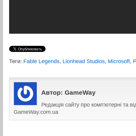
Теги:
Fable Legends
,
Lionhead Studios
,
Microsoft
,
Автор:
GameWay
Редакція сайту про комп'ютерні та ві
GameWay.com.ua