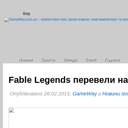
Вхід
Новини
Прев’ю
Огляди
Статті
Гаджети
Fable Legends перевели на 
Опубліковано 26.02.2015,
GameWay
в
Новини іг