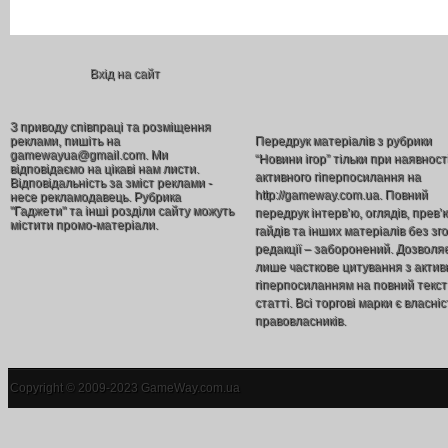
Вхід на сайт
З приводу співпраці та розміщення
реклами, пишіть на
Передрук матеріалів з рубрики
gamewayua@gmail.com. Ми
“Новини ігор” тільки при наявност
відповідаємо на цікаві нам листи.
активного гіперпосилання на
Відповідальність за зміст реклами -
http://gameway.com.ua. Повний
несе рекламодавець. Рубрика
"Гаджети" та інші розділи сайту можуть
передрук інтерв’ю, оглядів, прев’
містити промо-матеріали.
гайдів та інших матеріалів без зг
редакції – заборонений. Дозволя
лише часткове цитування з акти
гіперпосиланням на повний текст
статті. Всі торгові марки є власніс
правовласників.
Copyright © 2009-2023 GameWay.com.ua