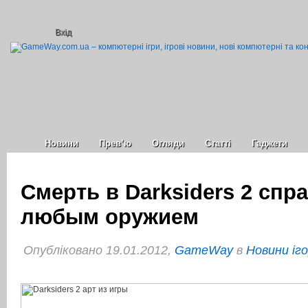
Вхід
Новини
Прев’ю
Огляди
Статті
Гаджети
Смерть в Darksiders 2 спр
любым оружием
Опубліковано 19.01.2012,
GameWay
в
Новини іг