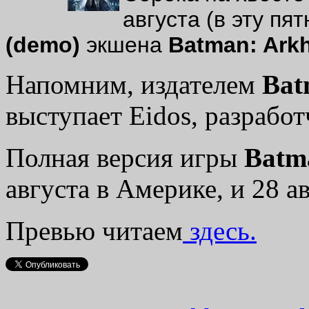
августа (в эту пя
(demo)
экшена
Batman: Ark
Напомним, издателем
Bat
выступает Eidos, разработ
Полная версия игры
Batm
августа в Америке, и 28 а
Превью читаем
здесь.