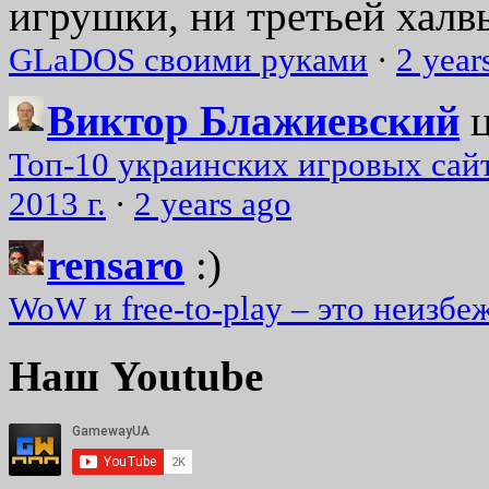
игрушки, ни третьей халвь
GLaDOS своими руками
·
2 year
Виктор Блажиевский
Топ-10 украинских игровых сайт
2013 г.
·
2 years ago
rensaro
:)
WoW и free-to-play – это неизбе
Наш Youtube