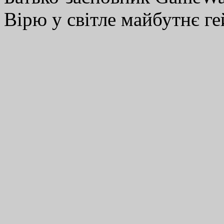
Вірю у світле майбутнє ге