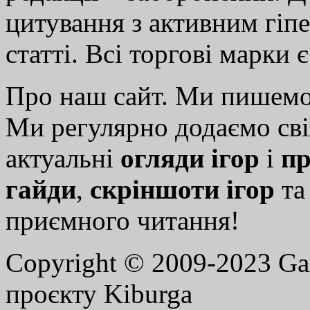
цитування з активним гіп
статті. Всі торгові марки 
Про наш сайт. Ми пишем
Ми регулярно додаємо св
актуальні
огляди ігор
і
пр
гайди
,
скріншоти ігор
т
приємного читання!
Copyright © 2009-2023 G
проєкту Kiburga