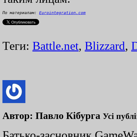
По материалам: 
Eurointegration.com
Теги:
Battle.net
,
Blizzard
,
D
Автор:
Павло Кібурга
Усі публ
Батько-засновник GameWay