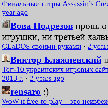
Финальные титры Assassin’s Cre
year ago
Вова Подрезов
прошло 
игрушки, ни третьей халвь
GLaDOS своими руками
·
2 year
Виктор Блажиевский
Топ-10 украинских игровых сайт
2013 г.
·
2 years ago
rensaro
:)
WoW и free-to-play – это неизбе