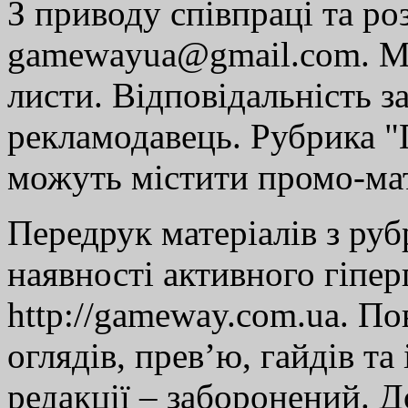
З приводу співпраці та р
gamewayua@gmail.com. Ми
листи. Відповідальність за
рекламодавець. Рубрика "Г
можуть містити промо-мат
Передрук матеріалів з руб
наявності активного гіпе
http://gameway.com.ua. По
оглядів, прев’ю, гайдів та
редакції – заборонений. 