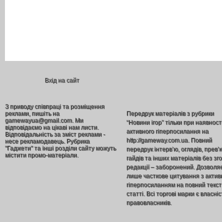
Вхід на сайт
З приводу співпраці та розміщення
реклами, пишіть на
Передрук матеріалів з рубрики
gamewayua@gmail.com. Ми
“Новини ігор” тільки при наявност
відповідаємо на цікаві нам листи.
активного гіперпосилання на
Відповідальність за зміст реклами -
http://gameway.com.ua. Повний
несе рекламодавець. Рубрика
"Гаджети" та інші розділи сайту можуть
передрук інтерв’ю, оглядів, прев’
містити промо-матеріали.
гайдів та інших матеріалів без зг
редакції – заборонений. Дозволя
лише часткове цитування з акти
гіперпосиланням на повний текст
статті. Всі торгові марки є власніс
правовласників.