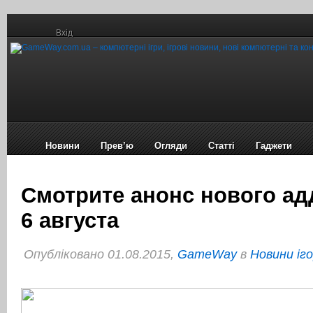
Вхід
Новини
Прев’ю
Огляди
Статті
Гаджети
Смотрите анонс нового а
6 августа
Опубліковано 01.08.2015,
GameWay
в
Новини іг