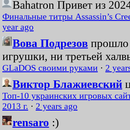
Bahatron
Привет из 2024
Финальные титры Assassin’s Cre
year ago
Вова Подрезов
прошло 
игрушки, ни третьей халвь
GLaDOS своими руками
·
2 year
Виктор Блажиевский
Топ-10 украинских игровых сайт
2013 г.
·
2 years ago
rensaro
:)