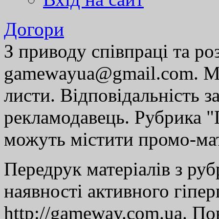
Догори
З приводу співпраці та р
gamewayua@gmail.com. Ми
листи. Відповідальність за
рекламодавець. Рубрика "Г
можуть містити промо-мат
Передрук матеріалів з руб
наявності активного гіпе
http://gameway.com.ua. По