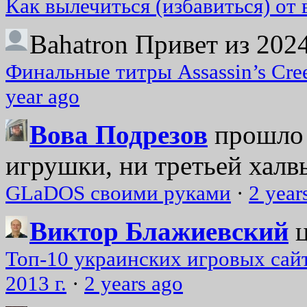
Как вылечиться (избавиться) от
Bahatron
Привет из 2024
Финальные титры Assassin’s Cre
year ago
Вова Подрезов
прошло 
игрушки, ни третьей халвь
GLaDOS своими руками
·
2 year
Виктор Блажиевский
Топ-10 украинских игровых сайт
2013 г.
·
2 years ago