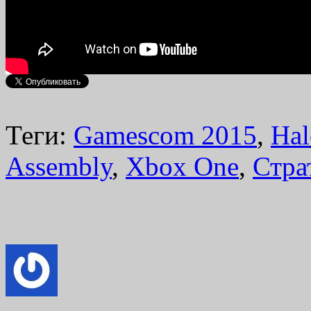
Теги:
Gamescom 2015
,
Hal
Assembly
,
Xbox One
,
Стра