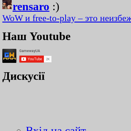
rensaro
:)
WoW и free-to-play – это неизбе
Наш Youtube
Дискусії
Вхід на сайт