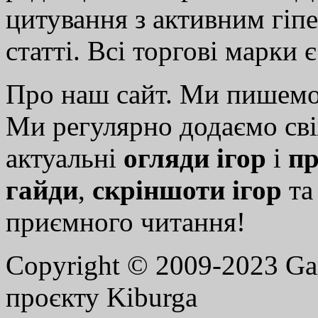
цитування з активним гіп
статті. Всі торгові марки 
Про наш сайт. Ми пишем
Ми регулярно додаємо св
актуальні
огляди ігор
і
пр
гайди
,
скріншоти ігор
т
приємного читання!
Copyright © 2009-2023 G
проєкту Kiburga