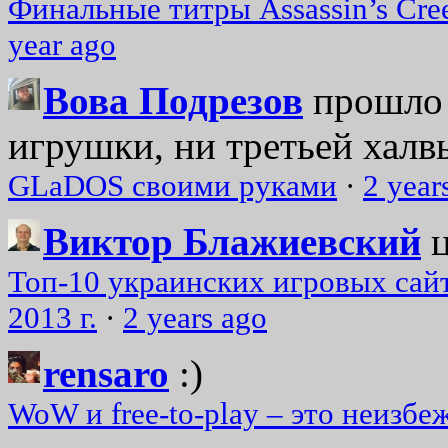
Финальные титры Assassin’s Cre
year ago
Вова Подрезов
прошло 
игрушки, ни третьей халвь
GLaDOS своими руками
·
2 year
Виктор Блажиевский
Топ-10 украинских игровых сайт
2013 г.
·
2 years ago
rensaro
:)
WoW и free-to-play – это неизбе