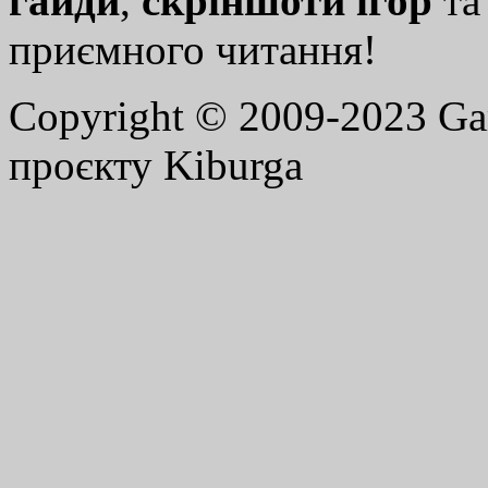
гайди
,
скріншоти ігор
т
приємного читання!
Copyright © 2009-2023 G
проєкту Kiburga