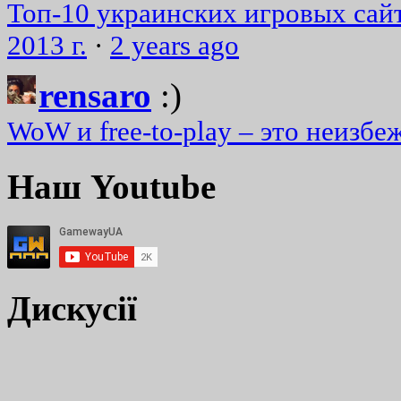
Топ-10 украинских игровых сайт
2013 г.
·
2 years ago
rensaro
:)
WoW и free-to-play – это неизбе
Наш Youtube
Дискусії