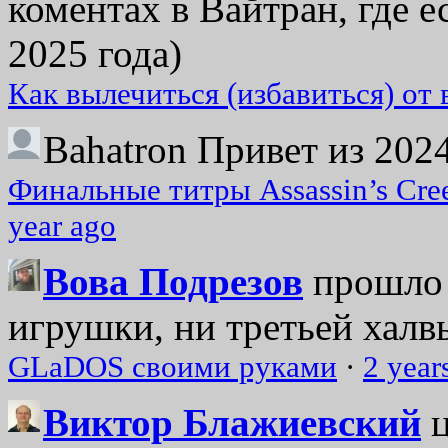
коментах в Вайтран, где е
2025 года)
Как вылечиться (избавиться) от
Bahatron
Привет из 2024
Финальные титры Assassin’s Cre
year ago
Вова Подрезов
прошло 
игрушки, ни третьей халвь
GLaDOS своими руками
·
2 year
Виктор Блажиевский