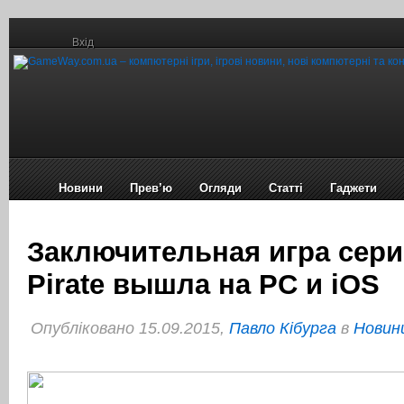
Вхід
Новини
Прев’ю
Огляди
Статті
Гаджети
Заключительная игра сери
Pirate вышла на PC и iOS
Опубліковано 15.09.2015,
Павло Кібурга
в
Новини