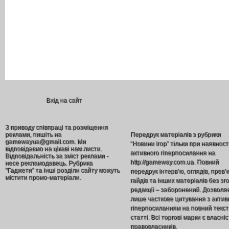
Вхід на сайт
З приводу співпраці та розміщення
реклами, пишіть на
Передрук матеріалів з рубрики
gamewayua@gmail.com. Ми
“Новини ігор” тільки при наявност
відповідаємо на цікаві нам листи.
активного гіперпосилання на
Відповідальність за зміст реклами -
http://gameway.com.ua. Повний
несе рекламодавець. Рубрика
"Гаджети" та інші розділи сайту можуть
передрук інтерв’ю, оглядів, прев’
містити промо-матеріали.
гайдів та інших матеріалів без зг
редакції – заборонений. Дозволя
лише часткове цитування з акти
гіперпосиланням на повний текст
статті. Всі торгові марки є власніс
правовласників.