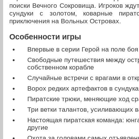
поиски Вечного Сокровища. Игроков жду
сундуки с золотом, коварные пират
приключения на Вольных Островах.
Особенности игры
Впервые в серии Герой на поле боя
Свободные путешествия между ост
собственном корабле
Случайные встречи с врагами в от
Ворох редких артефактов в сундук
Пиратские трюки, меняющие ход с
Три ветки талантов, усиливающих 
Настоящая пиратская команда: юнга
другие
Охота за головами самых отъявлен