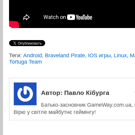
Теги:
Android
,
Braveland Pirate
,
IOS игры
,
Linux
,
M
Tortuga Team
Автор:
Павло Кібурга
Батько-засновник GameWay.com.ua, в
Вірю у світле майбутнє геймінгу!