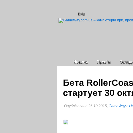
Вхід
Новини
Прев’ю
Огляд
Бета RollerCoas
стартует 30 ок
Опубліковано 26.10.2015,
GameWay
в
Но