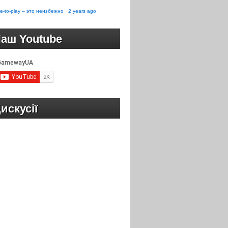
e-to-play – это неизбежно
·
2 years ago
аш Youtube
искусії