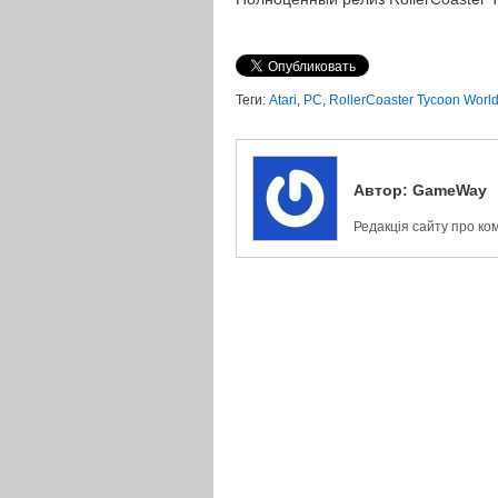
Теги:
Atari
,
PC
,
RollerCoaster Tycoon Worl
Автор:
GameWay
Редакція сайту про ко