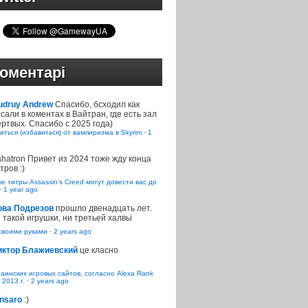
оментарі
udruy Andrew
Спасибо, бсходил как
сали в коментах в Вайтран, где есть зал
ртвых. Спасибо с 2025 года)
иться (избавиться) от вампиризма в Skyrim
·
1
ahatron
Привет из 2024 тоже жду конца
тров :)
 титры Assassin’s Creed могут довести вас до
·
1 year ago
ова Подрезов
прошло двенадцать лет.
 такой игрушки, ни третьей халвьі
воими руками
·
2 years ago
иктор Блажиевский
це класно
раинских игровых сайтов, согласно Alexa Rank
 2013 г.
·
2 years ago
nsaro
:)