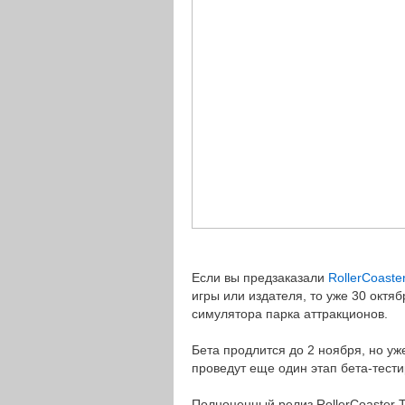
Если вы предзаказали
RollerCoaste
игры или издателя, то уже 30 октя
симулятора парка аттракционов.
Бета продлится до 2 ноября, но уже
проведут еще один этап бета-тест
Полноценный релиз RollerCoaster T