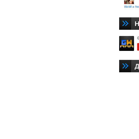
WoW и fre
Н
Д