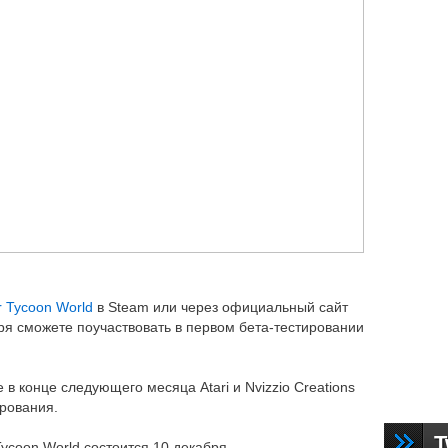
r Tycoon World
в Steam или через официальный сайт
бря сможете поучаствовать в первом бета-тестировании
 в конце следующего месяца Atari и Nvizzio Creations
ирования.
T
ycoon World состоится 10 декабря.