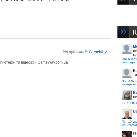
d
К
M
пи
Усі публікації:
GameWay
ме
Как вылеч
мп'ютерні та відеоігри GameWay.com.ua
year ago
B
ти
Финальные
истерики
В
ни
GLaDOS с
В
Топ-10 ук
по итогам
re