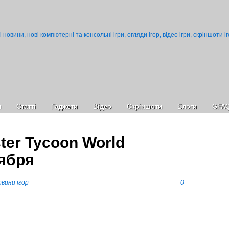
и
Статті
Гаджети
Відео
Cкріншоти
Блоги
GFA
ter Tycoon World
тября
вини ігор
0