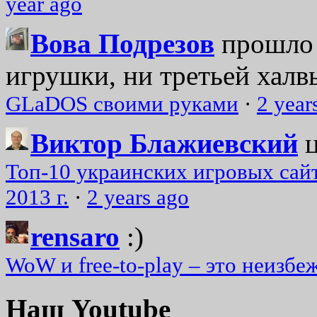
year ago
Вова Подрезов
прошло 
игрушки, ни третьей халвь
GLaDOS своими руками
·
2 year
Виктор Блажиевский
Топ-10 украинских игровых сайт
2013 г.
·
2 years ago
rensaro
:)
WoW и free-to-play – это неизбе
Наш Youtube