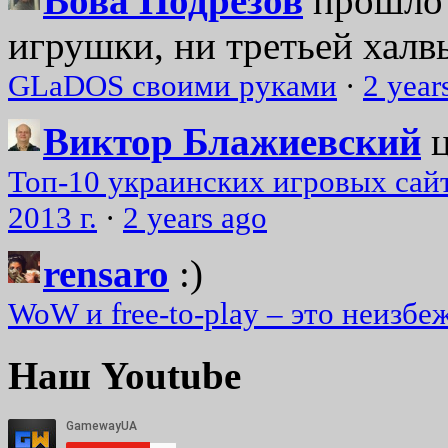
Вова Подрезов
прошло 
игрушки, ни третьей халвь
GLaDOS своими руками
·
2 year
Виктор Блажиевский
Топ-10 украинских игровых сайт
2013 г.
·
2 years ago
rensaro
:)
WoW и free-to-play – это неизбе
Наш Youtube