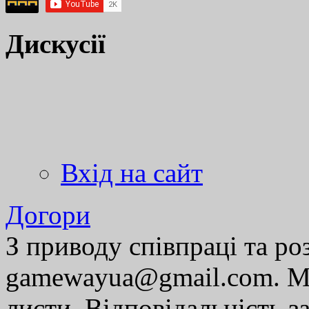
Дискусії
Вхід на сайт
Догори
З приводу співпраці та р
gamewayua@gmail.com. Ми
листи. Відповідальність за