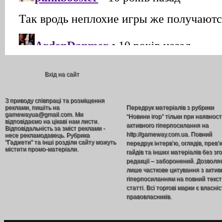
Вхід на сайт
З приводу співпраці та розміщення
реклами, пишіть на
Передрук матеріалів з рубрики
gamewayua@gmail.com. Ми
“Новини ігор” тільки при наявност
відповідаємо на цікаві нам листи.
активного гіперпосилання на
Відповідальність за зміст реклами -
http://gameway.com.ua. Повний
несе рекламодавець. Рубрика
"Гаджети" та інші розділи сайту можуть
передрук інтерв’ю, оглядів, прев’
містити промо-матеріали.
гайдів та інших матеріалів без зг
редакції – заборонений. Дозволя
лише часткове цитування з акти
гіперпосиланням на повний текст
статті. Всі торгові марки є власніс
правовласників.