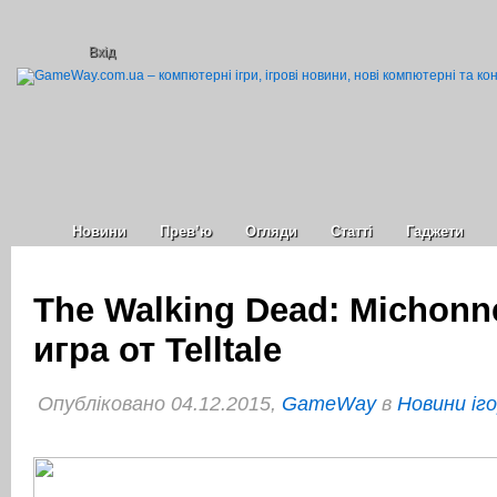
Вхід
Новини
Прев’ю
Огляди
Статті
Гаджети
The Walking Dead: Michonn
игра от Telltale
Опубліковано 04.12.2015,
GameWay
в
Новини іг