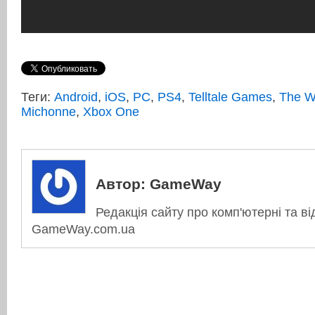
Теги:
Android
,
iOS
,
PC
,
PS4
,
Telltale Games
,
The W
Michonne
,
Xbox One
Автор:
GameWay
Редакція сайту про комп'ютерні та ві
GameWay.com.ua