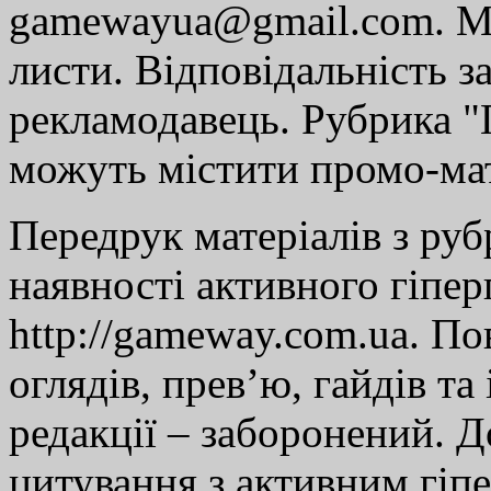
gamewayua@gmail.com. Ми
листи. Відповідальність за
рекламодавець. Рубрика "Г
можуть містити промо-мат
Передрук матеріалів з руб
наявності активного гіпе
http://gameway.com.ua. По
оглядів, прев’ю, гайдів та
редакції – заборонений. 
цитування з активним гіп