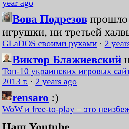
year ago
Вова Подрезов
прошло 
игрушки, ни третьей халвь
GLaDOS своими руками
·
2 year
Виктор Блажиевский
Топ-10 украинских игровых сайт
2013 г.
·
2 years ago
rensaro
:)
WoW и free-to-play – это неизбе
Наш Youtube