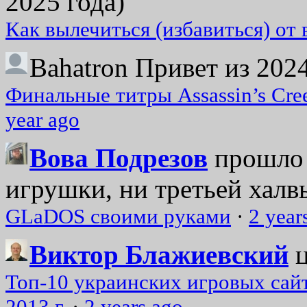
2025 года)
Как вылечиться (избавиться) от
Bahatron
Привет из 2024
Финальные титры Assassin’s Cre
year ago
Вова Подрезов
прошло 
игрушки, ни третьей халвь
GLaDOS своими руками
·
2 year
Виктор Блажиевский
Топ-10 украинских игровых сайт
2013 г.
·
2 years ago