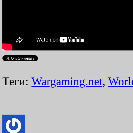
Теги:
Wargaming.net
,
Worl