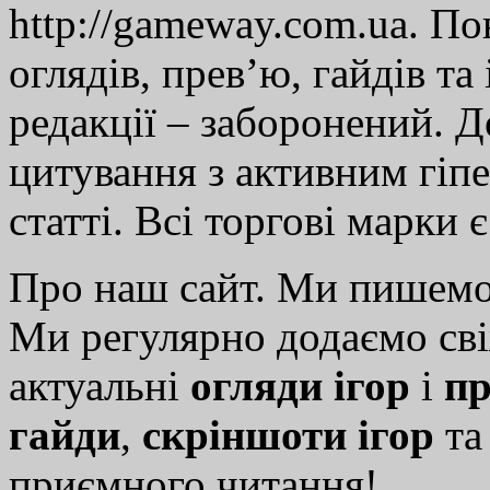
http://gameway.com.ua. По
оглядів, прев’ю, гайдів та
редакції – заборонений. 
цитування з активним гіп
статті. Всі торгові марки 
Про наш сайт. Ми пишем
Ми регулярно додаємо св
актуальні
огляди ігор
і
пр
гайди
,
скріншоти ігор
т
приємного читання!