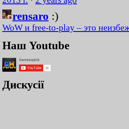
rensaro
:)
WoW и free-to-play – это неизбе
Наш Youtube
Дискусії