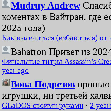
Mudruy Andrew
Спасиб
коментах в Вайтран, где е
2025 года)
Как вылечиться (избавиться) от
Bahatron
Привет из 2024
Финальные титры Assassin’s Cre
year ago
Вова Подрезов
прошло 
игрушки, ни третьей халвь
GLaDOS своими руками
·
2 year