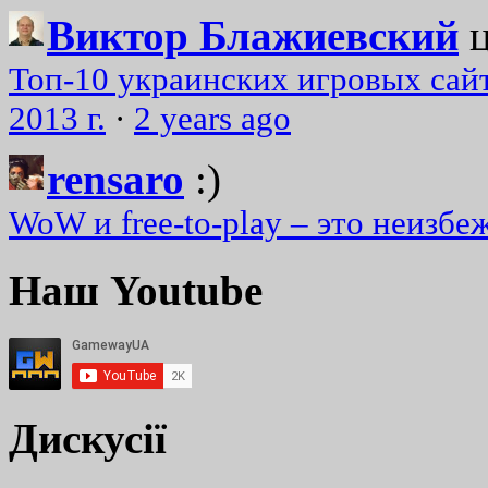
Виктор Блажиевский
Топ-10 украинских игровых сайт
2013 г.
·
2 years ago
rensaro
:)
WoW и free-to-play – это неизбе
Наш Youtube
Дискусії