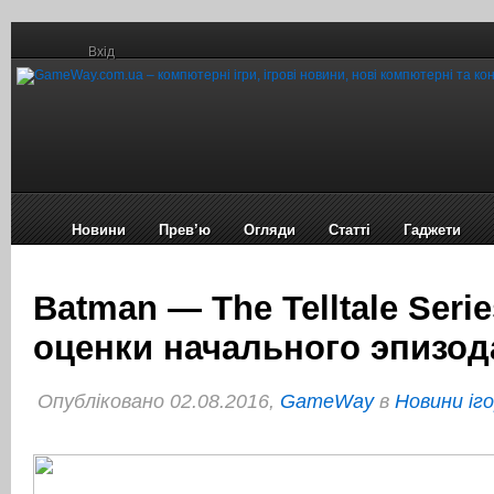
Вхід
Новини
Прев’ю
Огляди
Статті
Гаджети
Batman — The Telltale Seri
оценки начального эпизод
Опубліковано 02.08.2016,
GameWay
в
Новини іг