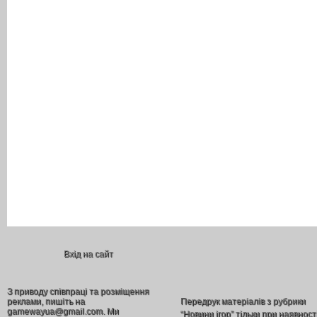
Вхід на сайт
З приводу співпраці та розміщення
реклами, пишіть на
Передрук матеріалів з рубрики
gamewayua@gmail.com. Ми
“Новини ігор” тільки при наявност