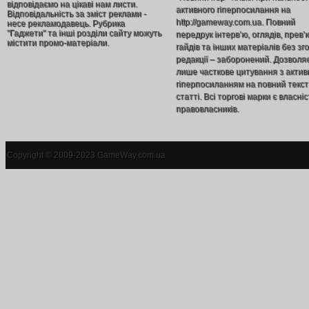
відповідаємо на цікаві нам листи.
активного гіперпосилання на
Відповідальність за зміст реклами -
http://gameway.com.ua. Повний
несе рекламодавець. Рубрика
"Гаджети" та інші розділи сайту можуть
передрук інтерв’ю, оглядів, прев’
містити промо-матеріали.
гайдів та інших матеріалів без зг
редакції – заборонений. Дозволя
лише часткове цитування з акти
гіперпосиланням на повний текст
статті. Всі торгові марки є власніс
правовласників.
Copyright © 2009-2023 GameWay.com.ua