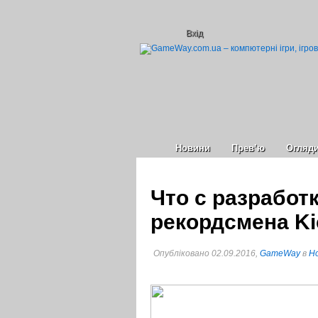
Вхід
Новини
Прев’ю
Огляд
Что с разработ
рекордсмена Ki
Опубліковано 02.09.2016,
GameWay
в
Но