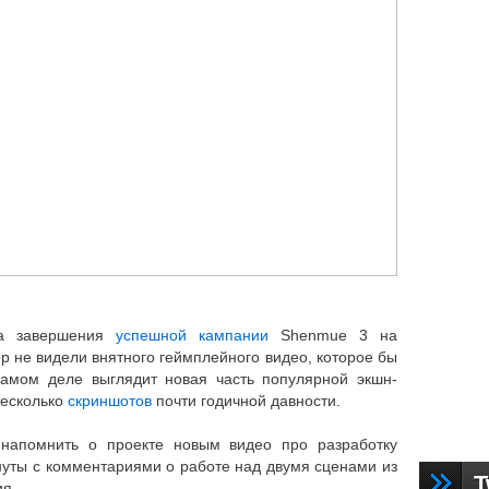
та завершения
успешной кампании
Shenmue 3 на
пор не видели внятного геймплейного видео, которое бы
самом деле выглядит новая часть популярной экшн-
несколько
скриншотов
почти годичной давности.
 напомнить о проекте новым видео про разработку
нуты с комментариями о работе над двумя сценами из
T
ия.