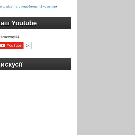
e-to-play – это неизбежно
·
2 years ago
аш Youtube
искусії