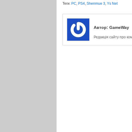
Теги:
PC
,
PS4
,
Shenmue 3
,
Ys Net
Автор:
GameWay
Редакція сайту про ко