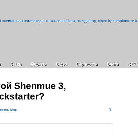
и
Статті
Гаджети
Відео
Cкріншоти
Блоги
GFA
кой Shenmue 3,
ckstarter?
вини ігор
0