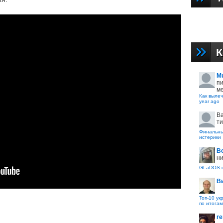
К
M
пи
ме
Как вылеч
year ago
B
ти
Финальные
истерики
В
ни
GLaDOS с
В
Топ-10 ук
по итогам
re