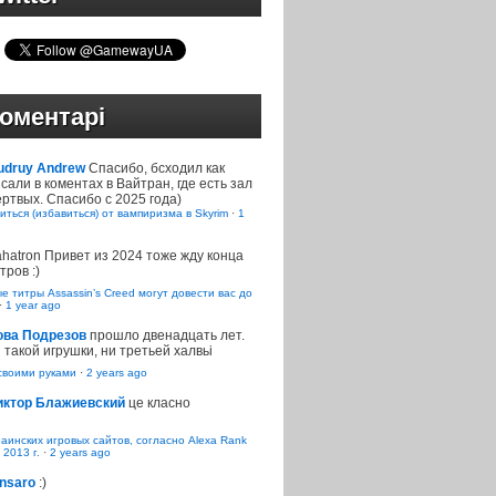
оментарі
udruy Andrew
Спасибо, бсходил как
сали в коментах в Вайтран, где есть зал
ртвых. Спасибо с 2025 года)
иться (избавиться) от вампиризма в Skyrim
·
1
ahatron
Привет из 2024 тоже жду конца
тров :)
 титры Assassin’s Creed могут довести вас до
·
1 year ago
ова Подрезов
прошло двенадцать лет.
 такой игрушки, ни третьей халвьі
воими руками
·
2 years ago
иктор Блажиевский
це класно
раинских игровых сайтов, согласно Alexa Rank
 2013 г.
·
2 years ago
nsaro
:)