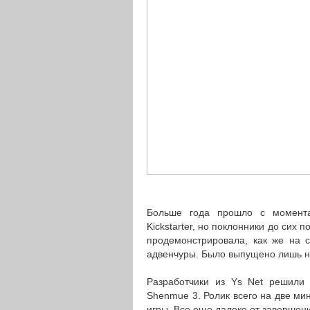
Больше года прошло с момен
Kickstarter, но поклонники до сих 
продемонстрировала, как же на 
адвенчуры. Было выпущено лишь 
Разработчики из Ys Net решили
Shenmue 3. Ролик всего на две ми
игры. Все еще далеко от завершен