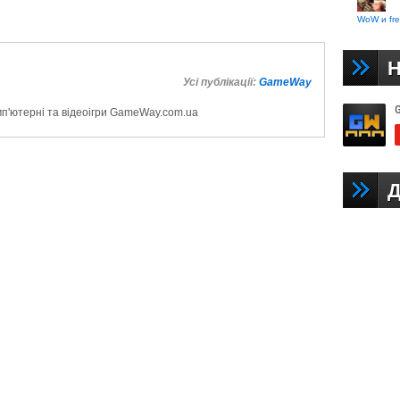
WoW и fre
Н
Усі публікації:
GameWay
мп'ютерні та відеоігри GameWay.com.ua
Д