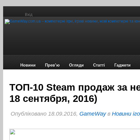
Вхід
Новини
Прев’ю
Огляди
Статті
Гаджети
TОП-10 Steam продаж за не
18 сентября, 2016)
Опубліковано 18.09.2016,
GameWay
в
Новини іг