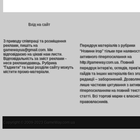
Вхід на сайт
З приводу співпраці та розміщення
реклами, пишіть на
Передрук матеріалів з рубрики
gamewayua@gmail.com. Ми
“Новини ігор” тільки при наявност
відповідаємо на цікаві нам листи.
активного гіперпосилання на
Відповідальність за зміст реклами -
http://gameway.com.ua. Повний
несе рекламодавець. Рубрика
"Гаджети" та інші розділи сайту можуть
передрук інтерв’ю, оглядів, прев’
містити промо-матеріали.
гайдів та інших матеріалів без зг
редакції – заборонений. Дозволя
лише часткове цитування з акти
гіперпосиланням на повний текст
статті. Всі торгові марки є власніс
правовласників.
Copyright © 2009-2023 GameWay.com.ua