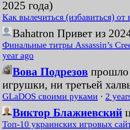
2025 года)
Как вылечиться (избавиться) от
Bahatron
Привет из 2024
Финальные титры Assassin’s Cre
year ago
Вова Подрезов
прошло 
игрушки, ни третьей халвь
GLaDOS своими руками
·
2 year
Виктор Блажиевский
Топ-10 украинских игровых сайт