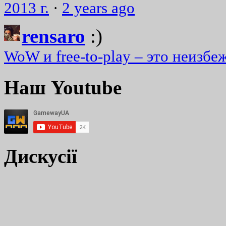
2013 г.
·
2 years ago
rensaro
:)
WoW и free-to-play – это неизбе
Наш Youtube
Дискусії