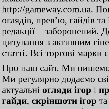
http://gameway.com.ua. По
оглядів, прев’ю, гайдів та
редакції – заборонений. 
цитування з активним гіп
статті. Всі торгові марки 
Про наш сайт. Ми пишем
Ми регулярно додаємо св
актуальні
огляди ігор
і
пр
гайди
,
скріншоти ігор
т