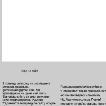
Вхід на сайт
З приводу співпраці та розміщення
реклами, пишіть на
Передрук матеріалів з рубрики
gamewayua@gmail.com. Ми
“Новини ігор” тільки при наявност
відповідаємо на цікаві нам листи.
активного гіперпосилання на
Відповідальність за зміст реклами -
http://gameway.com.ua. Повний
несе рекламодавець. Рубрика
"Гаджети" та інші розділи сайту можуть
передрук інтерв’ю, оглядів, прев’