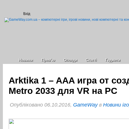
Вхід
Новини
Прев’ю
Огляди
Статті
Гаджети
Arktika 1 – AAA игра от со
Metro 2033 для VR на PC
Опубліковано 06.10.2016,
GameWay
в
Новини іг