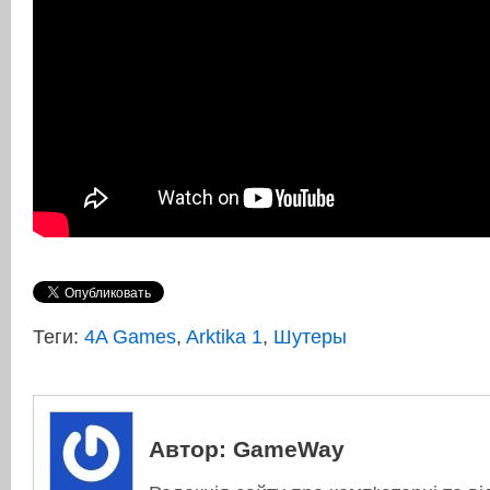
Теги:
4A Games
,
Arktika 1
,
Шутеры
Автор:
GameWay