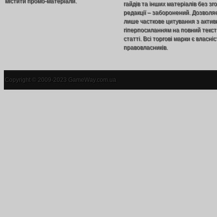
містити промо-матеріали.
гайдів та інших матеріалів без зг
редакції – заборонений. Дозволя
лише часткове цитування з акти
гіперпосиланням на повний текст
статті. Всі торгові марки є власніс
правовласників.
Copyright © 2009-2023 GameWay.com.ua