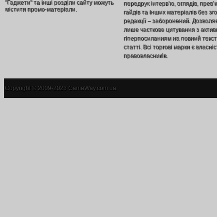
"Гаджети" та інші розділи сайту можуть
передрук інтерв’ю, оглядів, прев’
містити промо-матеріали.
гайдів та інших матеріалів без зг
редакції – заборонений. Дозволя
лише часткове цитування з акти
гіперпосиланням на повний текст
статті. Всі торгові марки є власніс
правовласників.
Copyright © 2009-2023 GameWay.com.ua