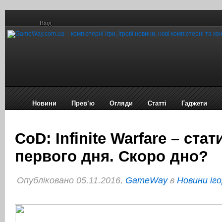
Вхід
Новини
Прев’ю
Огляди
Статті
Гаджети
CoD: Infinite Warfare – ста
первого дня. Скоро дно?
Опубліковано 05.11.2016,
GameWay
в
Новини іго