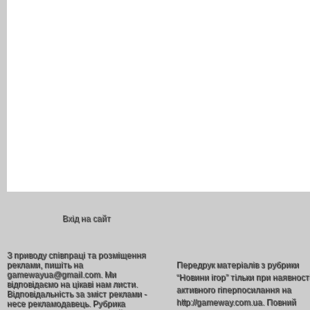
Вхід на сайт
З приводу співпраці та розміщення
реклами, пишіть на
Передрук матеріалів з рубрики
gamewayua@gmail.com. Ми
“Новини ігор” тільки при наявност
відповідаємо на цікаві нам листи.
активного гіперпосилання на
Відповідальність за зміст реклами -
http://gameway.com.ua. Повний
несе рекламодавець. Рубрика