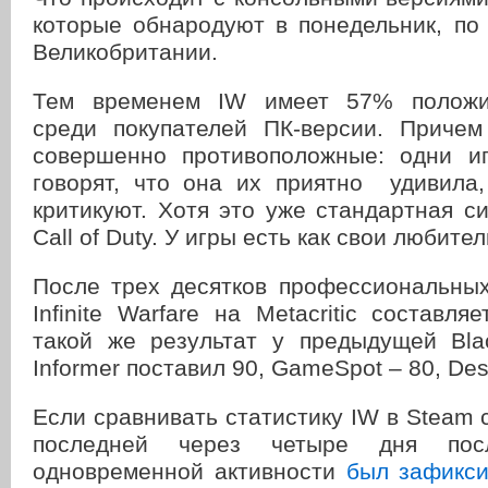
которые обнародуют в понедельник, по
Великобритании.
Тем временем IW имеет 57% положи
среди покупателей ПК-версии. Приче
совершенно противоположные: одни иг
говорят, что она их приятно удивила,
критикуют. Хотя это уже стандартная с
Call of Duty. У игры есть как свои любител
После трех десятков профессиональных
Infinite Warfare на Metacritic составля
такой же результат у предыдущей Bl
Informer поставил 90, GameSpot – 80, Dest
Если сравнивать статистику IW в Steam c
последней через четыре дня по
одновременной активности
был зафикс