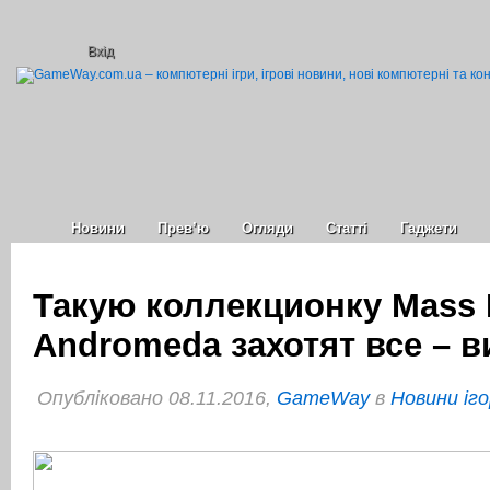
Вхід
Новини
Прев’ю
Огляди
Статті
Гаджети
Такую коллекционку Mass E
Andromeda захотят все – 
Опубліковано 08.11.2016,
GameWay
в
Новини іго