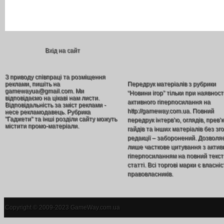
Вхід на сайт
З приводу співпраці та розміщення
реклами, пишіть на
Передрук матеріалів з рубрики
gamewayua@gmail.com. Ми
“Новини ігор” тільки при наявност
відповідаємо на цікаві нам листи.
активного гіперпосилання на
Відповідальність за зміст реклами -
http://gameway.com.ua. Повний
несе рекламодавець. Рубрика
"Гаджети" та інші розділи сайту можуть
передрук інтерв’ю, оглядів, прев’
містити промо-матеріали.
гайдів та інших матеріалів без зг
редакції – заборонений. Дозволя
лише часткове цитування з акти
гіперпосиланням на повний текст
статті. Всі торгові марки є власніс
правовласників.
Copyright © 2009-2023 GameWay.com.ua