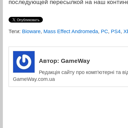
последующей пересылкой на наш контине
Теги:
Bioware
,
Mass Effect Andromeda
,
PC
,
PS4
,
X
Автор:
GameWay
Редакція сайту про комп'ютерні та ві
GameWay.com.ua