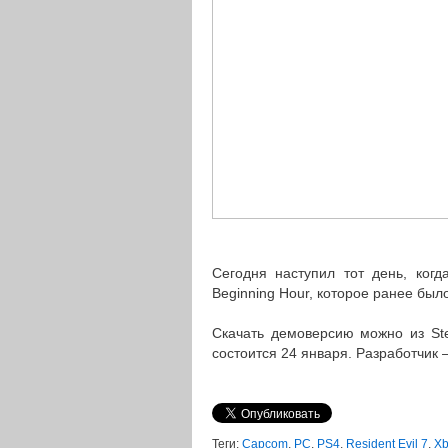
Сегодня наступил тот день, когд
Beginning Hour, которое ранее был
Скачать демоверсию можно из S
состоится 24 января. Разработчик 
Теги:
Capcom
,
PC
,
PS4
,
Resident Evil 7
,
Xb