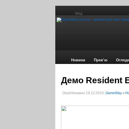
Вхід
Новини
Прев’ю
Огляд
Демо Resident 
Опубліковано 19.12.2016,
GameWay
в
Но