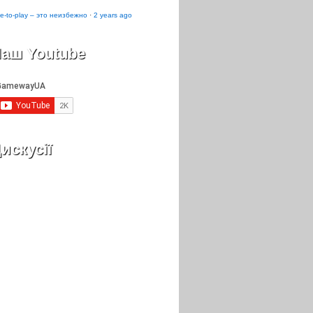
e-to-play – это неизбежно
·
2 years ago
аш Youtube
искусії