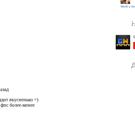
WoW и fre
Н
Д