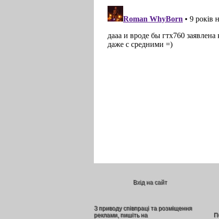
Вхід на сайт
З приводу співпраці та розміщення
реклами, пишіть на
П