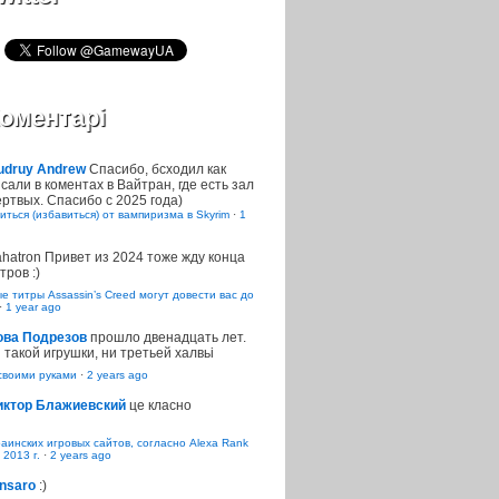
оментарі
udruy Andrew
Спасибо, бсходил как
сали в коментах в Вайтран, где есть зал
ртвых. Спасибо с 2025 года)
иться (избавиться) от вампиризма в Skyrim
·
1
ahatron
Привет из 2024 тоже жду конца
тров :)
 титры Assassin’s Creed могут довести вас до
·
1 year ago
ова Подрезов
прошло двенадцать лет.
 такой игрушки, ни третьей халвьі
воими руками
·
2 years ago
иктор Блажиевский
це класно
раинских игровых сайтов, согласно Alexa Rank
 2013 г.
·
2 years ago
nsaro
:)