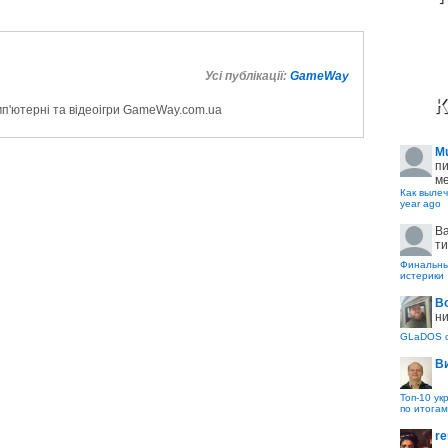
Усі публікації:
GameWay
К
мп'ютерні та відеоігри GameWay.com.ua
M
пи
ме
Как вылеч
year ago
B
ти
Финальные
истерики
В
ни
GLaDOS с
В
Топ-10 ук
по итогам
re