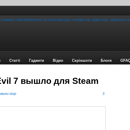
и
Статті
Гаджети
Відео
Cкріншоти
Блоги
GFA
Evil 7 вышло для Steam
вини ігор
3