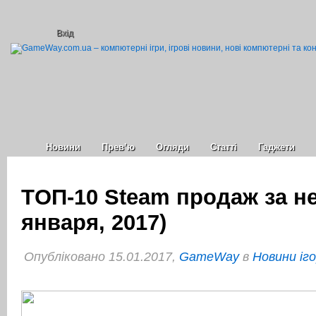
Вхід
Новини
Прев’ю
Огляди
Статті
Гаджети
TОП-10 Steam продаж за не
января, 2017)
Опубліковано 15.01.2017,
GameWay
в
Новини іг