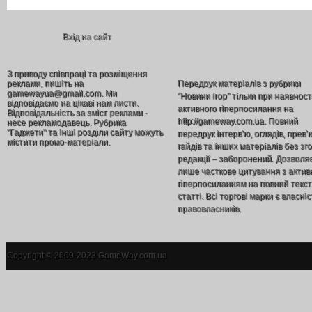
Вхід на сайт
З приводу співпраці та розміщення
реклами, пишіть на
Передрук матеріалів з рубрики
gamewayua@gmail.com. Ми
“Новини ігор” тільки при наявност
відповідаємо на цікаві нам листи.
активного гіперпосилання на
Відповідальність за зміст реклами -
http://gameway.com.ua. Повний
несе рекламодавець. Рубрика
"Гаджети" та інші розділи сайту можуть
передрук інтерв’ю, оглядів, прев’
містити промо-матеріали.
гайдів та інших матеріалів без зг
редакції – заборонений. Дозволя
лише часткове цитування з акти
гіперпосиланням на повний текст
статті. Всі торгові марки є власніс
правовласників.
Copyright © 2009-2023 GameWay.com.ua