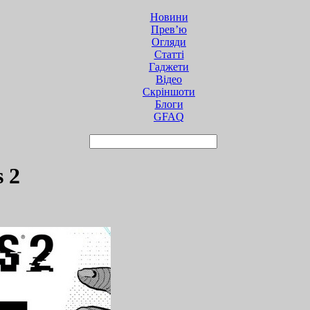
Новини
Прев’ю
Огляди
Статті
Гаджети
Відео
Cкріншоти
Блоги
GFAQ
 2