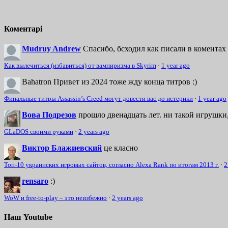
Коментарі
Mudruy Andrew
Спасибо, бсходил как писали в коментах 
Как вылечиться (избавиться) от вампиризма в Skyrim
·
1 year ago
Bahatron
Привет из 2024 тоже жду конца титров :)
Финальные титры Assassin’s Creed могут довести вас до истерики
·
1 year ago
Вова Подрезов
прошло двенадцать лет. ни такой игрушки,
GLaDOS своими руками
·
2 years ago
Виктор Блажиевский
це класно
Топ-10 украинских игровых сайтов, согласно Alexa Rank по итогам 2013 г.
·
2
rensaro
:)
WoW и free-to-play – это неизбежно
·
2 years ago
Наш Youtube