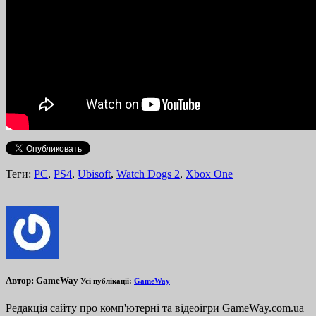
Теги:
PC
,
PS4
,
Ubisoft
,
Watch Dogs 2
,
Xbox One
Автор:
GameWay
Усі публікації:
GameWay
Редакція сайту про комп'ютерні та відеоігри GameWay.com.ua