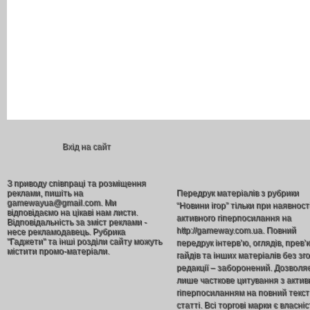
Вхід на сайт
З приводу співпраці та розміщення
реклами, пишіть на
Передрук матеріалів з рубрики
gamewayua@gmail.com. Ми
“Новини ігор” тільки при наявност
відповідаємо на цікаві нам листи.
активного гіперпосилання на
Відповідальність за зміст реклами -
http://gameway.com.ua. Повний
несе рекламодавець. Рубрика
"Гаджети" та інші розділи сайту можуть
передрук інтерв’ю, оглядів, прев’
містити промо-матеріали.
гайдів та інших матеріалів без зг
редакції – заборонений. Дозволя
лише часткове цитування з акти
гіперпосиланням на повний текст
статті. Всі торгові марки є власніс