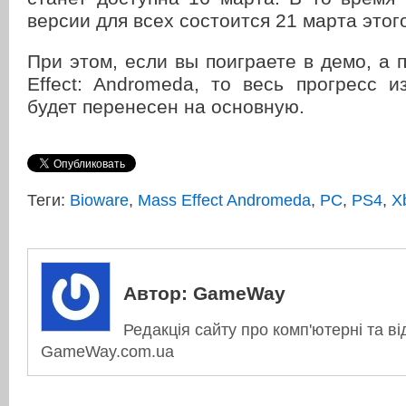
версии для всех состоится 21 марта этого
При этом, если вы поиграете в демо, а 
Effect: Andromeda, то весь прогресс 
будет перенесен на основную.
Теги:
Bioware
,
Mass Effect Andromeda
,
PC
,
PS4
,
X
Автор:
GameWay
Редакція сайту про комп'ютерні та ві
GameWay.com.ua