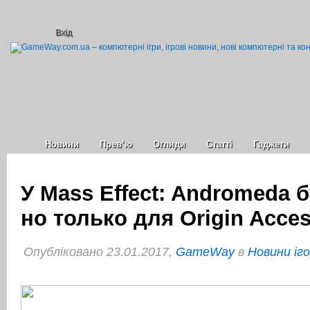
Вхід
Новини
Прев’ю
Огляди
Статті
Гаджети
У Mass Effect: Andromeda 
но только для Origin Acce
Опубліковано 23.01.2017,
GameWay
в
Новини іг