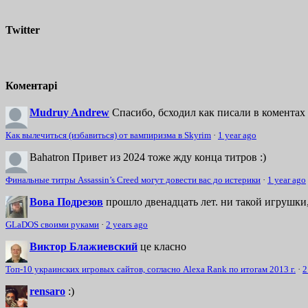
Twitter
Коментарі
Mudruy Andrew
Спасибо, бсходил как писали в коментах 
Как вылечиться (избавиться) от вампиризма в Skyrim
·
1 year ago
Bahatron
Привет из 2024 тоже жду конца титров :)
Финальные титры Assassin’s Creed могут довести вас до истерики
·
1 year ago
Вова Подрезов
прошло двенадцать лет. ни такой игрушки,
GLaDOS своими руками
·
2 years ago
Виктор Блажиевский
це класно
Топ-10 украинских игровых сайтов, согласно Alexa Rank по итогам 2013 г.
·
2
rensaro
:)