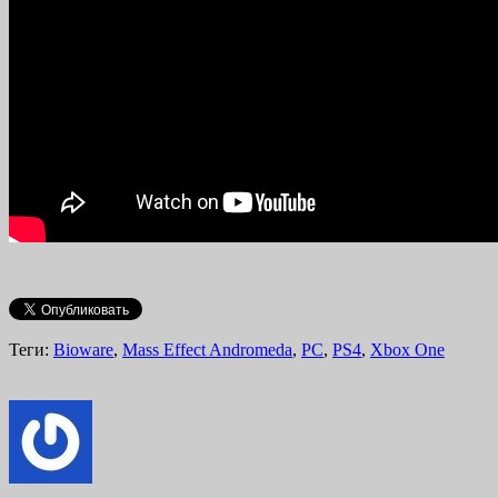
Теги:
Bioware
,
Mass Effect Andromeda
,
PC
,
PS4
,
Xbox One