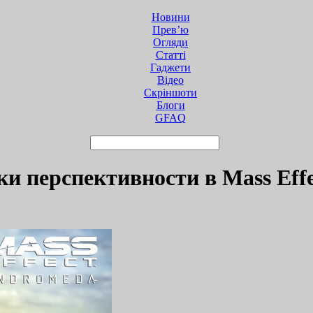
Новини
Прев’ю
Огляди
Статті
Гаджети
Відео
Cкріншоти
Блоги
GFAQ
ки перспективности в Mass Eff