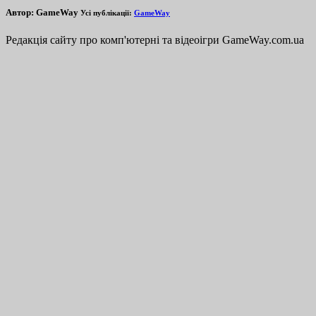
Автор:
GameWay
Усі публікації:
GameWay
Редакція сайту про комп'ютерні та відеоігри GameWay.com.ua