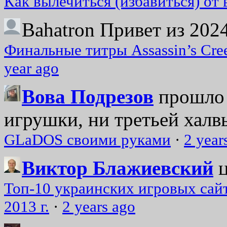
Как вылечиться (избавиться) от
Bahatron
Привет из 2024
Финальные титры Assassin’s Cre
year ago
Вова Подрезов
прошло 
игрушки, ни третьей халвь
GLaDOS своими руками
·
2 year
Виктор Блажиевский
Топ-10 украинских игровых сайт
2013 г.
·
2 years ago