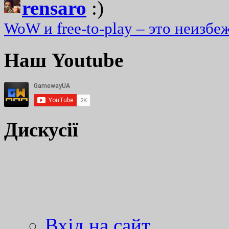
rensaro
:)
WoW и free-to-play – это неизбе
Наш Youtube
Дискусії
Вхід на сайт