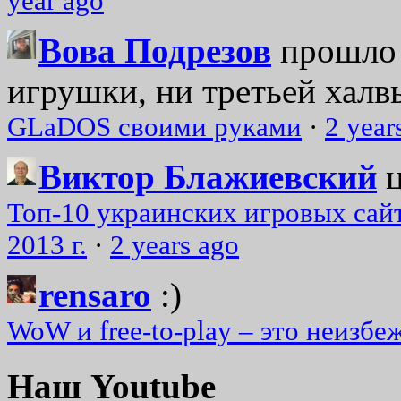
year ago
Вова Подрезов
прошло 
игрушки, ни третьей халвь
GLaDOS своими руками
·
2 year
Виктор Блажиевский
Топ-10 украинских игровых сайт
2013 г.
·
2 years ago
rensaro
:)
WoW и free-to-play – это неизбе
Наш Youtube