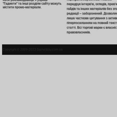
"Гаджети" та інші розділи сайту можуть
передрук інтерв’ю, оглядів, прев’
містити промо-матеріали.
гайдів та інших матеріалів без зг
редакції – заборонений. Дозволя
лише часткове цитування з акти
гіперпосиланням на повний текст
статті. Всі торгові марки є власніс
правовласників.
Copyright © 2009-2023 GameWay.com.ua