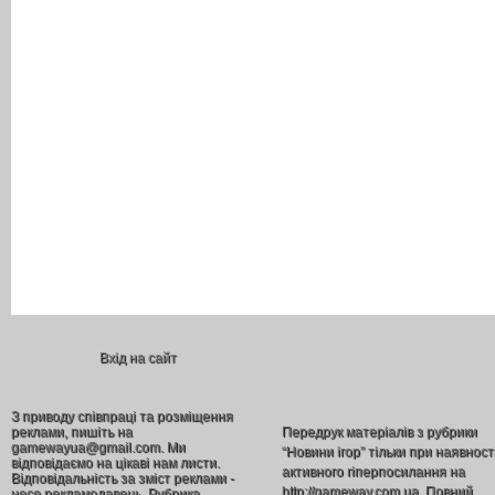
Вхід на сайт
З приводу співпраці та розміщення
реклами, пишіть на
Передрук матеріалів з рубрики
gamewayua@gmail.com. Ми
“Новини ігор” тільки при наявност
відповідаємо на цікаві нам листи.
активного гіперпосилання на
Відповідальність за зміст реклами -
http://gameway.com.ua. Повний
несе рекламодавець. Рубрика