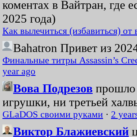
коментах в Вайтран, где е
2025 года)
Как вылечиться (избавиться) от
Bahatron
Привет из 2024
Финальные титры Assassin’s Cre
year ago
Вова Подрезов
прошло 
игрушки, ни третьей халвь
GLaDOS своими руками
·
2 year
Виктор Блажиевский