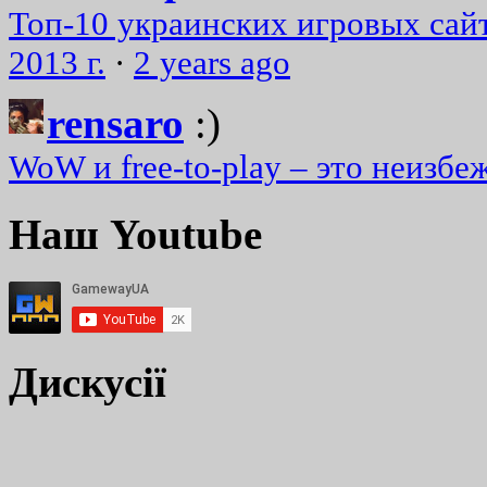
Топ-10 украинских игровых сайт
2013 г.
·
2 years ago
rensaro
:)
WoW и free-to-play – это неизбе
Наш Youtube
Дискусії