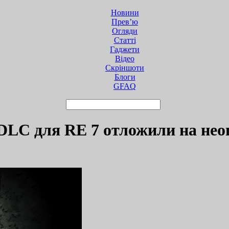
Новини
Прев’ю
Огляди
Статті
Гаджети
Відео
Cкріншоти
Блоги
GFAQ
 DLC для RE 7 отложили на не