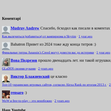
Коментарі
Mudruy Andrew
Спасибо, бсходил как писали в коментах 
Как вылечиться (избавиться) от вампиризма в Skyrim
·
1 year ago
Bahatron
Привет из 2024 тоже жду конца титров :)
Финальные титры Assassin’s Creed могут довести вас до истерики
·
1 year ago
Вова Подрезов
прошло двенадцать лет. ни такой игрушки,
GLaDOS своими руками
·
2 years ago
Виктор Блажиевский
це класно
Топ-10 украинских игровых сайтов, согласно Alexa Rank по итогам 2013 г.
·
2
rensaro
:)
WoW и free-to-play – это неизбежно
·
2 years ago
Наш Youtube