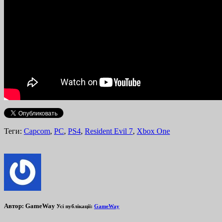
Теги:
Capcom
,
PC
,
PS4
,
Resident Evil 7
,
Xbox One
Автор:
GameWay
Усі публікації:
GameWay