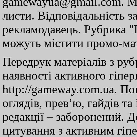
gamewayua@gmail.com. Ми
листи. Відповідальність за
рекламодавець. Рубрика "Г
можуть містити промо-мат
Передрук матеріалів з руб
наявності активного гіпе
http://gameway.com.ua. По
оглядів, прев’ю, гайдів та
редакції – заборонений. 
цитування з активним гіп