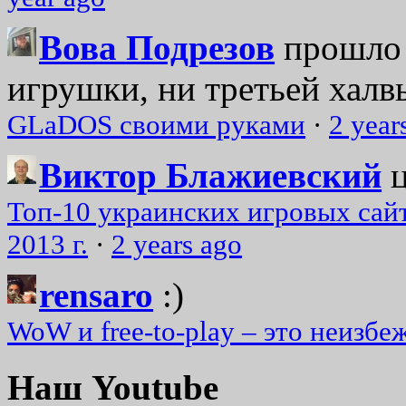
Вова Подрезов
прошло 
игрушки, ни третьей халвь
GLaDOS своими руками
·
2 year
Виктор Блажиевский
Топ-10 украинских игровых сайт
2013 г.
·
2 years ago
rensaro
:)
WoW и free-to-play – это неизбе
Наш Youtube