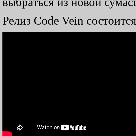
выбраться из новой сума
Релиз Code Vein состоится