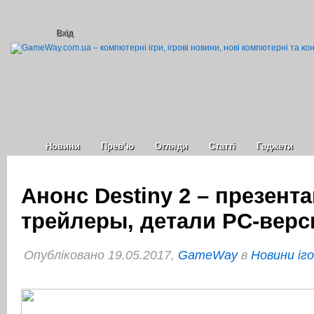
Вхід
Новини
Прев’ю
Огляди
Статті
Гаджети
Анонс Destiny 2 – презента
трейлеры, детали PC-верс
Опубліковано 19.05.2017,
GameWay
в
Новини іг