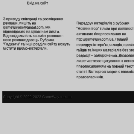
Вхід на сайт
З приводу співпраці та розміщення
реклами, пишіть на
Передрук матеріалів з рубрики
gamewayua@gmail.com. Ми
“Новини ігор” тільки при наявност
відповідаємо на цікаві нам листи.
активного гіперпосилання на
Відповідальність за зміст реклами -
http://gameway.com.ua. Повний
несе рекламодавець. Рубрика
"Гаджети" та інші розділи сайту можуть
передрук інтерв’ю, оглядів, прев’
містити промо-матеріали.
гайдів та інших матеріалів без зг
редакції – заборонений. Дозволя
лише часткове цитування з акти
гіперпосиланням на повний текст
статті. Всі торгові марки є власніс
правовласників.
Copyright © 2009-2023 GameWay.com.ua