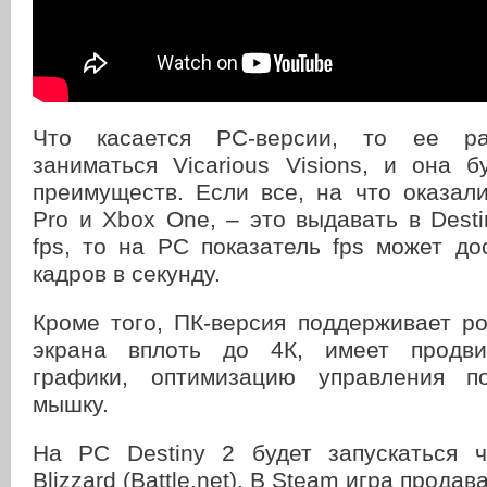
Что касается PC-версии, то ее ра
заниматься Vicarious Visions, и она 
преимуществ. Если все, на что оказал
Pro и Xbox One, – это выдавать в Dest
fps, то на PC показатель fps может д
кадров в секунду.
Кроме того, ПК-версия поддерживает р
экрана вплоть до 4К, имеет продви
графики, оптимизацию управления п
мышку.
На PC Destiny 2 будет запускаться 
Blizzard (Battle.net). В Steam игра продав