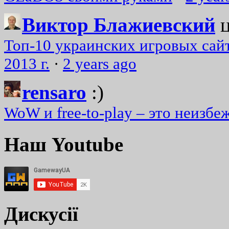
Виктор Блажиевский
Топ-10 украинских игровых сайт
2013 г.
·
2 years ago
rensaro
:)
WoW и free-to-play – это неизбе
Наш Youtube
Дискусії