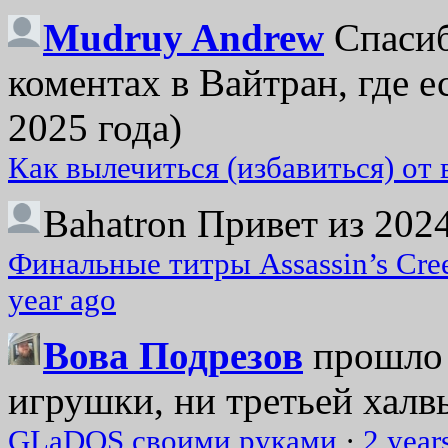
Mudruy Andrew
Спасиб
коментах в Вайтран, где е
2025 года)
Как вылечиться (избавиться) от
Bahatron
Привет из 2024
Финальные титры Assassin’s Cre
year ago
Вова Подрезов
прошло 
игрушки, ни третьей халвь
GLaDOS своими руками
·
2 year