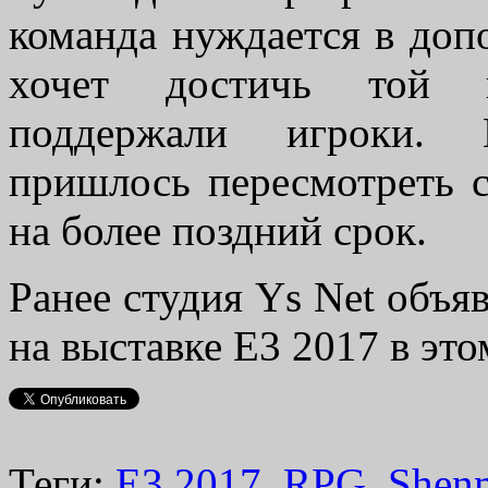
команда нуждается в доп
хочет достичь той к
поддержали игроки. И
пришлось пересмотреть с
на более поздний срок.
Ранее студия Ys Net объя
на выставке E3 2017 в это
Теги:
E3 2017
,
RPG
,
Shen