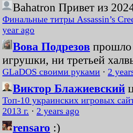
Bahatron
Привет из 2024
Финальные титры Assassin’s Cre
year ago
Вова Подрезов
прошло 
игрушки, ни третьей халвь
GLaDOS своими руками
·
2 year
Виктор Блажиевский
Топ-10 украинских игровых сайт
2013 г.
·
2 years ago
rensaro
:)