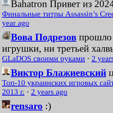
Bahatron
Привет из 2024
Финальные титры Assassin’s Cre
year ago
Вова Подрезов
прошло 
игрушки, ни третьей халвь
GLaDOS своими руками
·
2 year
Виктор Блажиевский
Топ-10 украинских игровых сайт
2013 г.
·
2 years ago
rensaro
:)