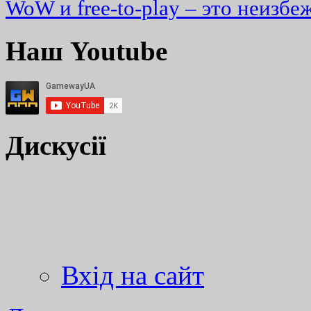
WoW и free-to-play – это неизбе
Наш Youtube
Дискусії
Вхід на сайт