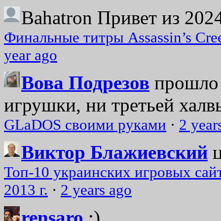
Bahatron
Привет из 2024
Финальные титры Assassin’s Cre
year ago
Вова Подрезов
прошло 
игрушки, ни третьей халвь
GLaDOS своими руками
·
2 year
Виктор Блажиевский
Топ-10 украинских игровых сайт
2013 г.
·
2 years ago
rensaro
:)