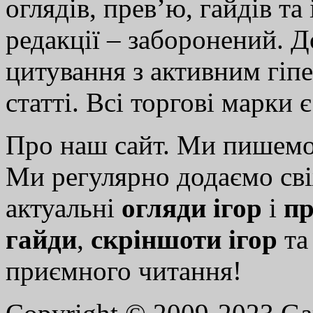
оглядів, прев’ю, гайдів та
редакції – заборонений. 
цитування з активним гіп
статті. Всі торгові марки 
Про наш сайт. Ми пишем
Ми регулярно додаємо св
актуальні
огляди ігор
і
пр
гайди
,
скріншоти ігор
т
приємного читання!